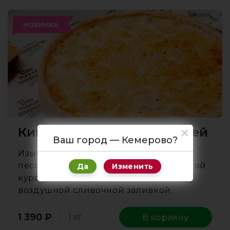
НОВИНКА
Киш с ананасами и курицей
Ваш город — Кемерово?
Изысканный открытый пирог на
песочной основе с начинкой из нежной
Да
Изменить
курочки со сладкими ананасами под
воздушной сливочной заливкой.
1 390
₽
1 кг
В корзину