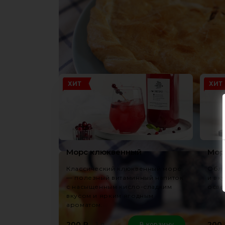
Не забудьте зак
ХИТ
ХИТ
Морс клюквенный
Мор
Классический клюквенный морс
Обле
— полезный витаминный напиток
и вк
с насыщенным кисло-сладким
осве
вкусом и ярким ягодным
ароматом.
1 л
200
₽
200
В корзину