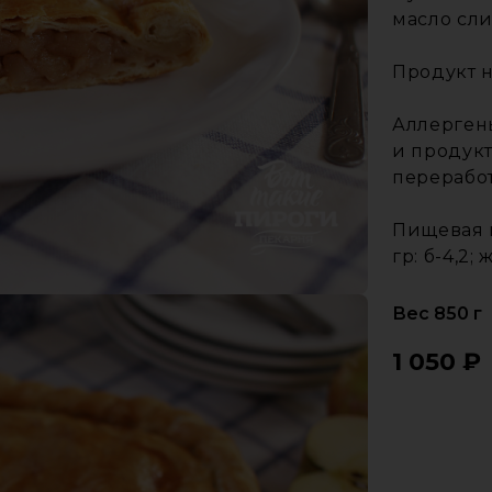
масло сли
Продукт 
Аллерген
и продукт
перерабо
Пищевая и
гр: б-4,2; 
Вес 850 г
1 050
₽