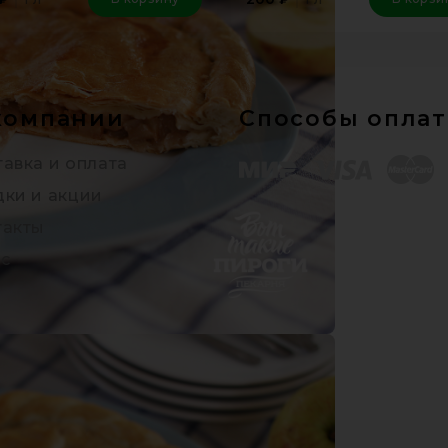
компании
Способы опла
авка и оплата
дки и акции
такты
с