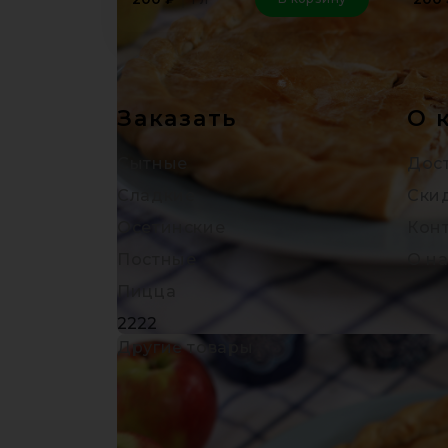
Заказать
О 
Сытные
Дост
Сладкие
Ски
Осетинские
Кон
Постные
О на
Пицца
2222
Другие товары