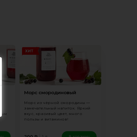
ХИТ
Морс смородиновый
Морс из чёрной смородины —
замечательный напиток. Яркий
ным
вкус, красивый цвет, много
пользы и витаминов!
1 л
200
₽
ну
В корзину