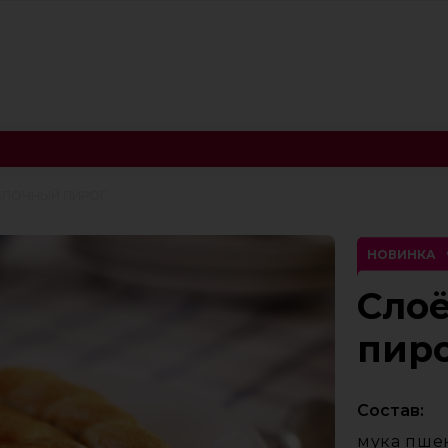
БЛОЧНЫЙ ПИРОГ
НОВИНКА
Сло
пир
Состав:
мука пшен