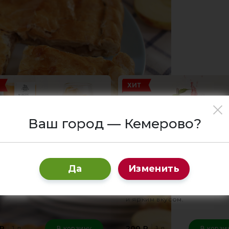
азать
ХИТ
Ваш город — Кемерово?
с облепиховый
Морс ягодный
Да
Изменить
пиховый морс — полезный
Ароматный морс из ягод —
усный напиток! Обладает
полезный и очень вкусный
жающим и ярким вкусом.
напиток. Обладает насыщен
и ярким вкусом.
1 л
1 л
₽
200
₽
В корзину
В корзи