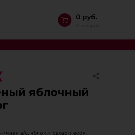
0 руб.
0 товаров
ёный яблочный
ог
ичная в/с, яблоки, сахар-песок,