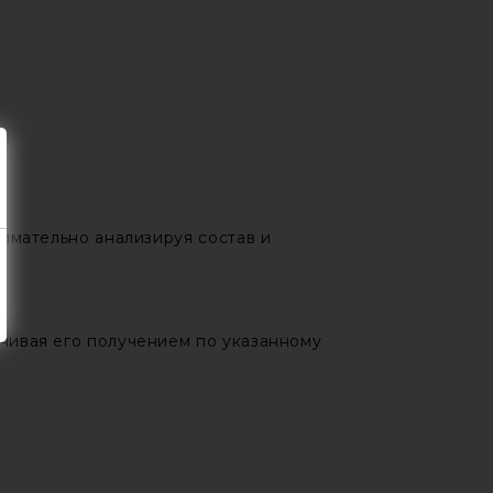
нимательно анализируя состав и
нчивая его получением по указанному