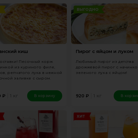
ВЫГОДНО
анский киш
Пирог с яйцом и луком
доставки! Песочный корж
Любимый пирог из детства:
чинкой из куриного филе,
дрожжевой пирог с начинко
ов, репчатого лука в нежной
зеленого лука с яйцом!
очной заливке с сыром.
1 кг
1 кг
0
₽
920
₽
В корзину
В корзи
ХИТ