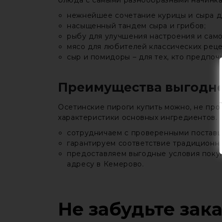
блюда с самыми разнообразными начинка
нежнейшее сочетание курицы и сыра д
насыщенный тандем сыра и грибов;
рыбу для улучшения настроения и само
мясо для любителей классических реце
сыр и помидоры – для тех, кто предпоч
Преимущества выгодно
Осетинские пироги купить можно, не прос
характеристики основных ингредиентов. С
сотрудничаем с проверенными поставщи
гарантируем соответствие традиционн
предоставляем выгодные условия покуп
адресу в Кемерово.
Не забудьте зак