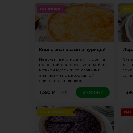
НОВИНКА
ХИТ!
Киш с ананасами и курицей
Лор
Изысканный открытый пирог на
Хит 
песочной основе с начинкой из
с на
нежной курочки со сладкими
гриб
ананасами под воздушной
слив
сливочной заливкой.
1 кг
1 390
₽
1 39
В корзину
БОЛЬШОЙ ВЕС
ХИТ