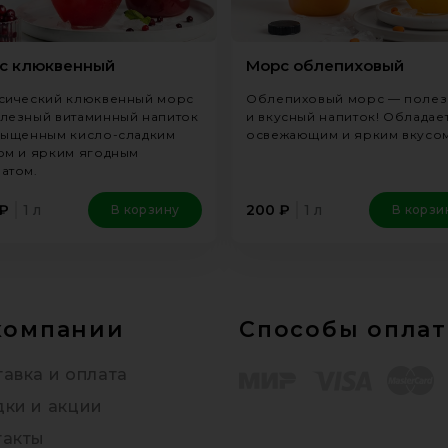
с клюквенный
Морс облепиховый
сический клюквенный морс
Облепиховый морс — поле
лезный витаминный напиток
и вкусный напиток! Обладае
сыщенным кисло-сладким
освежающим и ярким вкусом
ом и ярким ягодным
атом.
1 л
1 л
₽
200
₽
В корзину
В корзи
компании
Способы опла
авка и оплата
дки и акции
такты