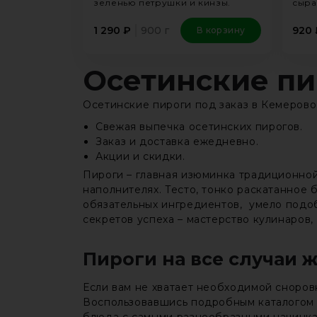
зеленью петрушки и кинзы.
сыра
900 г
1 290
₽
920
В корзину
Осетинские пи
Осетинские пироги под заказ в Кемерово
Свежая выпечка осетинских пирогов.
Заказ и доставка ежедневно.
Акции и скидки.
Пироги – главная изюминка традиционной
наполнителях. Тесто, тонко раскатанное 
обязательных ингредиентов, умело подоб
секретов успеха – мастерство кулинаров
Пироги на все случаи 
Если вам не хватает необходимой сноровк
Воспользовавшись подробным каталогом с