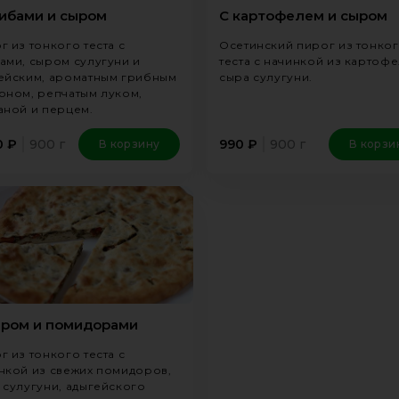
рибами и сыром
С картофелем и сыром
г из тонкого теста с
Осетинский пирог из тонко
ами, сыром сулугуни и
теста с начинкой из картофе
ейским, ароматным грибным
сыра сулугуни.
оном, репчатым луком,
аной и перцем.
900 г
900 г
0
₽
990
₽
В корзину
В корзи
ыром и помидорами
г из тонкого теста с
нкой из свежих помидоров,
 сулугуни, адыгейского