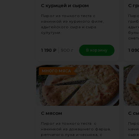
С курицей и сыром
С г
Пирог из тонкого теста с
Пиро
начинкой из куриного филе,
гриб
адыгейского сыра и сыра
адыг
сулугуни.
буль
смет
900 г
1 190
₽
1 09
В корзину
МНОГО МЯСА
С мясом
С с
Пирог из тонкого теста с
Пиро
начинкой из домашнего фарша,
начи
репчатого лука и чеснока, с
сыра