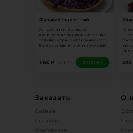
Финский черничный
Мор
Хит доставки! Большое
Клас
количество черники, сметанная
— по
заливка и тонкий песочный корж.
с на
В меру сладкий и очень вкусный.
вкус
аром
1,1 кг
1 190
₽
200
В корзину
Заказать
О 
Сытные
Дост
Сладкие
Ски
Осетинские
Кон