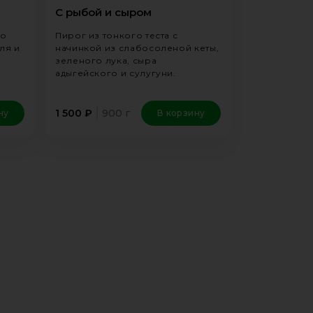
С рыбой и сыром
го
Пирог из тонкого теста с
ля и
начинкой из слабосоленой кеты,
зеленого лука, сыра
адыгейского и сулугуни.
900 г
1 500
₽
ну
В корзину