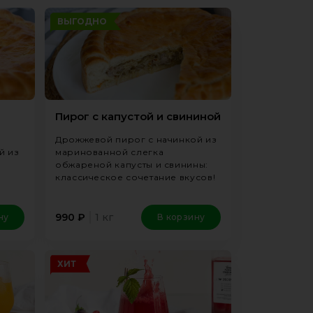
ВЫГОДНО
Пирог с капустой и свининой
Дрожжевой пирог с начинкой из
й из
маринованной слегка
обжареной капусты и свинины:
классическое сочетание вкусов!
1 кг
990
₽
ну
В корзину
ХИТ