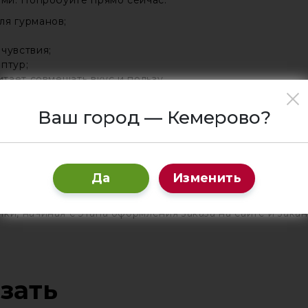
ми. Попробуйте прямо сейчас:
ля гурманов;
чувствия;
птур;
итает совмещать вкус и пользу.
Ваш город — Кемерово?
й покупки
то выбирая начинку по своему вкусу и желанию, но и в
 нами работать всегда приятно, потому что мы:
Да
Изменить
ками продуктов – всегда свежих и натуральных;
ым рецептурам и заявленным вкусовым качествам;
ки, начиная с этапа оформления заказа на сайте и зака
азать