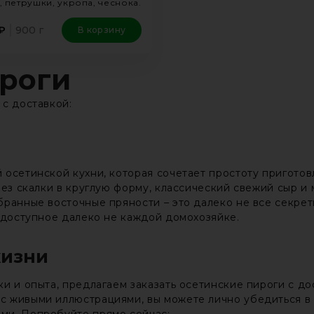
, петрушки, укропа, чеснока.
900 г
₽
В корзину
роги
 с доставкой:
 осетинской кухни, которая сочетает простоту приготов
без скалки в круглую форму, классический свежий сыр и 
ранные восточные пряности – это далеко не все секрет
, доступное далеко не каждой домохозяйке.
жизни
и и опыта, предлагаем заказать осетинские пироги с д
 живыми иллюстрациями, вы можете лично убедиться в 