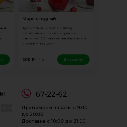
Морс ягодный
зный
Ароматный морс из ягод —
т
полезный и очень вкусный
.
напиток. Обладает насыщенным
и ярким вкусом.
1 л
200
₽
ну
В корзину
ты
67-22-62
Принимаем заказы c 9:00
до 20:00
Доставка c 10:00 до 21:00