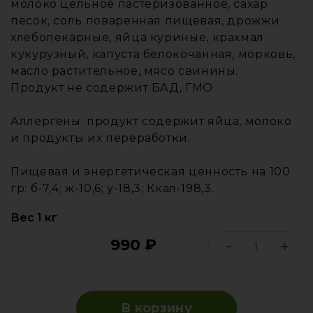
молоко цельное пастеризованное, сахар
песок, соль поваренная пищевая, дрожжи
хлебопекарные, яйца куриные, крахмал
кукурузный, капуста белокочанная, морковь,
масло растительное, мясо свинины.
Продукт не содержит БАД, ГМО.
Аллергены: продукт содержит яйца, молоко
и продукты их переработки.
Пищевая и энергетическая ценность на 100
гр: б-7,4; ж-10,6; у-18,3; Ккал-198,3.
Вес 1 кг
990
₽
-
+
В корзину