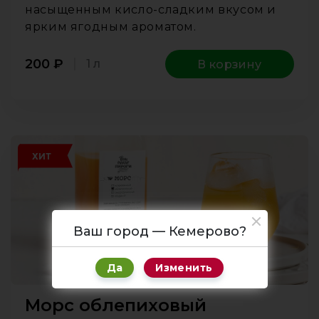
насыщенным кисло-сладким вкусом и
ярким ягодным ароматом.
200
₽
1 л
В корзину
ХИТ
Ваш город — Кемерово?
Да
Изменить
Морс облепиховый