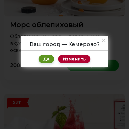
Морс облепиховый
Облепиховый морс — полезный и
вкусный напиток! Обладает
Ваш город — Кемерово?
освежающим и ярким вкусом.
Да
Изменить
200
₽
1 л
В корзину
ХИТ